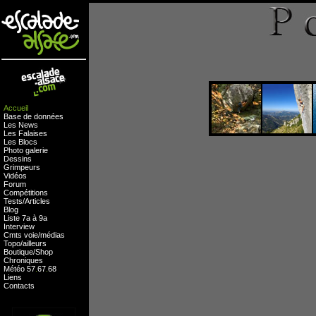
Accueil
Base de données
Les News
Les Falaises
Les Blocs
Photo galerie
Dessins
Grimpeurs
Vidéos
Forum
Compétitions
Tests
/
Articles
Blog
Liste 7a à 9a
Interview
Cmts
voie
/
médias
Topo/ailleurs
Boutique
/
Shop
Chroniques
Météo
57
.
67
.
68
Liens
Contacts