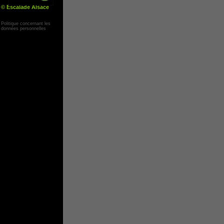
© Escalade Alsace
Yann Corby
Politique concernant les
données personnelles