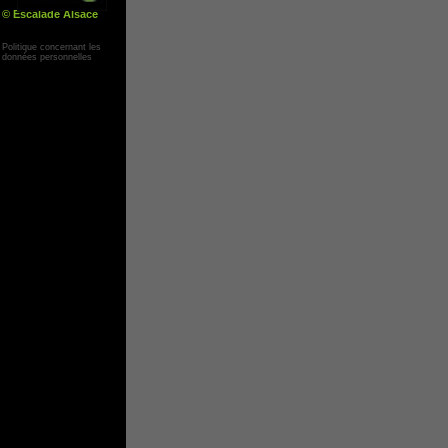
© Escalade Alsace
Yann Corby
Politique concernant les
données personnelles