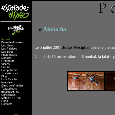
»
Aloha 9a
Accueil
Base de données
Les News
Le 5 juillet 2007
Julius Westphal
libère le premi
Les Falaises
Les Blocs
Photo galerie
Un toit de 15 mètres situé au Kronthal, la falaise p
Dessins
Grimpeurs
Vidéos
Forum
Compétitions
Tests
/
Articles
Blog
Liste 7a à 9a
Interview
Cmts
voie
/
médias
Topo/ailleurs
Boutique
/
Shop
Chroniques
Météo
57
.
67
.
68
Liens
Contacts