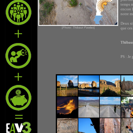
temps m
encore 
notre m
Deux si
[
Photo: Thibaut Pawlas
]
que ces
Thibau
PS : Je