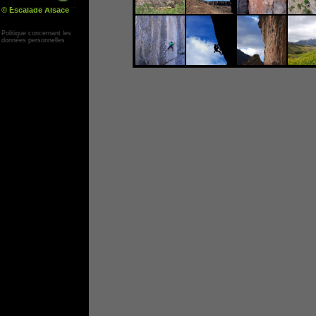
© Escalade Alsace
Yann Corby
Politique concernant les
données personnelles