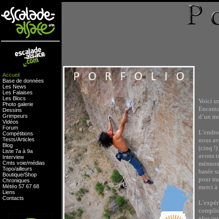
Accueil
Base de données
Les News
Les Falaises
Les Blocs
Voici un
Photo galerie
Encanta
Dessins
Grimpeurs
d’un mo
Vidéos
Forum
L’endro
Compétitions
Tests
/
Articles
nous av
Blog
(cinq !
Liste 7a à 9a
avons to
Interview
Cmts
voie
/
médias
mémorab
Topo/ailleurs
basée s
Boutique
/
Shop
pour ma
Chroniques
Météo
57
.
67
.
68
merci à
Liens
Contacts
L’expér
compliqu
plus in