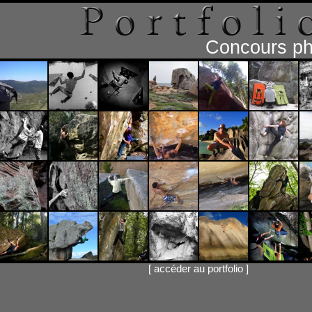
Concours ph
[
accéder au portfolio
]