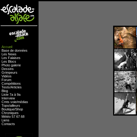
Accueil
Base de données
Les News
Les Falaises
Les Blocs
Photo galerie
Dessins
Grimpeurs
Vidéos
Forum
Compétitions
Tests
/
Articles
Blog
Liste 7a à 9a
Interview
Cmts
voie
/
médias
Topo/ailleurs
Boutique
/
Shop
Chroniques
Météo
57
.
67
.
68
Liens
Contacts