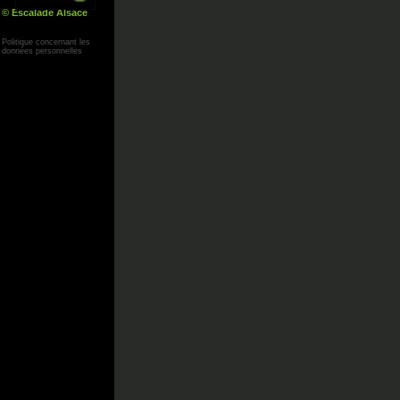
© Escalade Alsace
Yann Corby
Politique concernant les
données personnelles