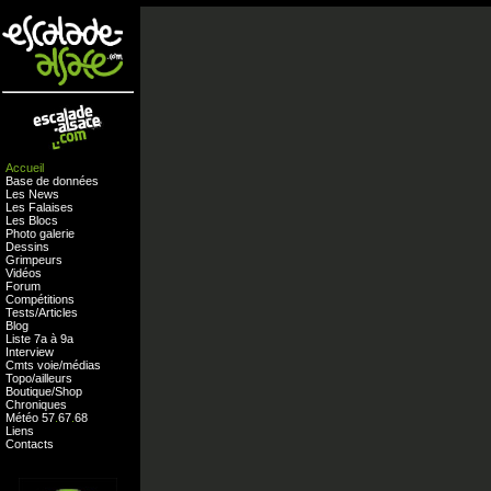
Accueil
Base de données
Les News
Les Falaises
Les Blocs
Photo galerie
Dessins
Grimpeurs
Vidéos
Forum
Compétitions
Tests
/
Articles
Blog
Liste 7a à 9a
Interview
Cmts
voie
/
médias
Topo/ailleurs
Boutique
/
Shop
Chroniques
Météo
57
.
67
.
68
Liens
Contacts