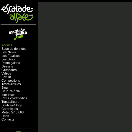
Accueil
Base de données
Les News
Les Falaises
Les Blocs
Photo galerie
Dessins
Grimpeurs
Vidéos
Forum
Compétitions
Tests
/
Articles
Blog
Liste 7a à 9a
Interview
Cmts
voie
/
médias
Topo/ailleurs
Boutique
/
Shop
Chroniques
Météo
57
.
67
.
68
Liens
Contacts