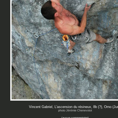
Vincent Gabriel, L'ascension du résineux, 8b (?), Orno (Ju
photo Jérémie Chenevotot
(aucun commentaire)