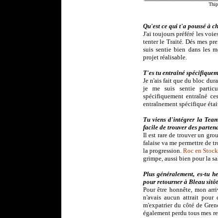
Thip
Qu'est ce qui t'a poussé à c
J'ai toujours préféré les voi
tenter le Traité. Dés mes pre
suis sentie bien dans les 
projet réalisable.
T'es tu entraîné spécifiquem
Je n'ais fait que du bloc dur
je me suis sentie particu
spécifiquement entraîné ces
entraînement spécifique étai
Tu viens d'intégrer la Team
facile de trouver des parte
Il est rare de trouver un gro
falaise va me permettre de t
la progression.
Roc en Stock
grimpe, aussi bien pour la sal
Plus généralement, es-tu h
pour retourner à Bleau sitôt
Pour être honnête, mon arri
n'avais aucun attrait pour 
m'expatrier du côté de Greno
également perdu tous mes rep