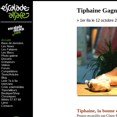
Tiphaine Gagn
» 1er 8a le 12 octobre 
Accueil
Base de données
Les News
Les Falaises
Les Blocs
Photo galerie
Dessins
Grimpeurs
Vidéos
Forum
Compétitions
Tests
/
Articles
Blog
Liste 7a à 9a
Interview
Cmts
voie
/
médias
Topo/ailleurs
Boutique
/
Shop
Chroniques
Météo
57
.
67
.
68
Liens
Contacts
Tiphaine, la bonne 
Propos recueillis par Claire 