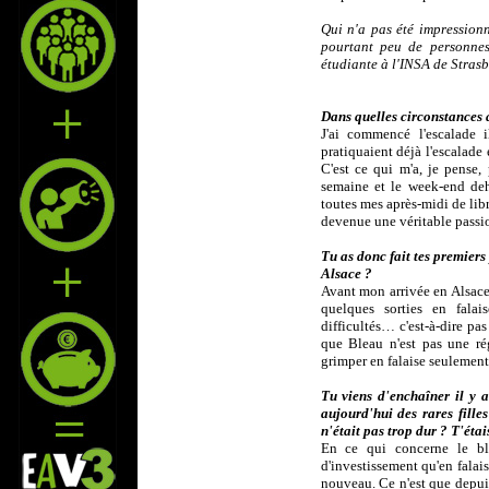
Qui n'a pas été impression
pourtant peu de personnes 
étudiante à l'INSA de Strasbo
Dans quelles circonstances
J'ai commencé l'escalade 
pratiquaient déjà l'escalade
C'est ce qui m'a, je pense,
semaine et le week-end deho
toutes mes après-midi de libre
devenue une véritable passio
Tu as donc fait tes premiers 
Alsace ?
Avant mon arrivée en Alsace, 
quelques sorties en fala
difficultés… c'est-à-dire pas 
que Bleau n'est pas une rég
grimper en falaise seulemen
Tu viens d'enchaîner il y a
aujourd'hui des rares fille
n'était pas trop dur ? T'éta
En ce qui concerne le bl
d'investissement qu'en falai
nouveau. Ce n'est que depui