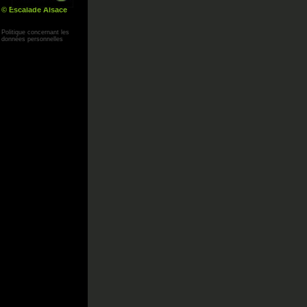
© Escalade Alsace
Yann Corby
Politique concernant les
données personnelles