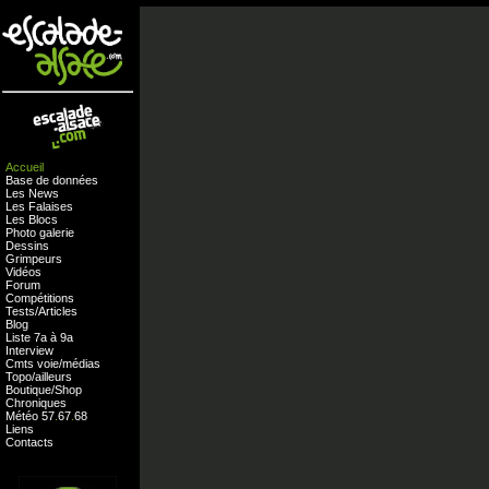
Accueil
Base de données
Les News
Les Falaises
Les Blocs
Photo galerie
Dessins
Grimpeurs
Vidéos
Forum
Compétitions
Tests
/
Articles
Blog
Liste 7a à 9a
Interview
Cmts
voie
/
médias
Topo/ailleurs
Boutique
/
Shop
Chroniques
Météo
57
.
67
.
68
Liens
Contacts