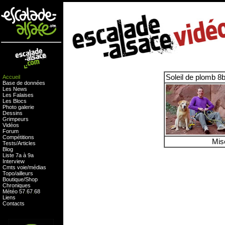
Soleil de plomb 8b
Accueil
Base de données
Les News
Les Falaises
Les Blocs
Photo galerie
Dessins
Grimpeurs
Vidéos
Forum
Compétitions
Mis
Tests
/
Articles
Blog
Liste 7a à 9a
Interview
Cmts
voie
/
médias
Topo/ailleurs
Boutique
/
Shop
Chroniques
Météo
57
.
67
.
68
Liens
Contacts