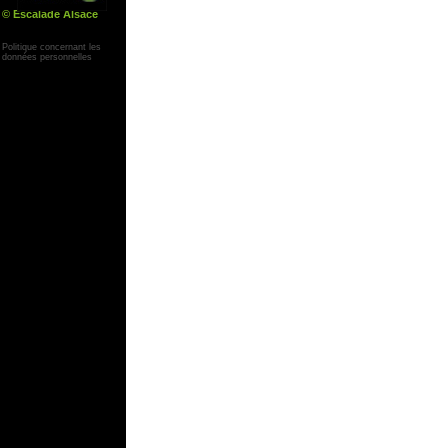
© Escalade Alsace
Yann Corby
Politique concernant les
données personnelles