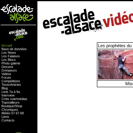
Les prophètes du
Accueil
Base de données
Les News
Les Falaises
Les Blocs
Photo galerie
Dessins
Grimpeurs
Vidéos
Forum
Compétitions
Mis
Tests
/
Articles
Blog
Liste 7a à 9a
Interview
Cmts
voie
/
médias
Topo/ailleurs
Boutique
/
Shop
Chroniques
Météo
57
.
67
.
68
Liens
Contacts