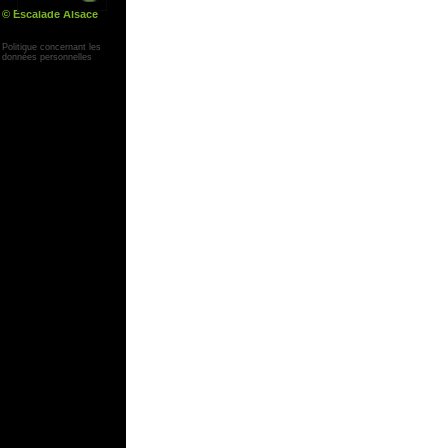
© Escalade Alsace
Yann Corby
Politique concernant les
données personnelles