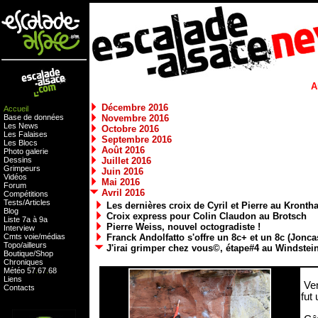
A
Décembre 2016
Accueil
Base de données
Novembre 2016
Les News
Octobre 2016
Les Falaises
Septembre 2016
Les Blocs
Août 2016
Photo galerie
Dessins
Juillet 2016
Grimpeurs
Juin 2016
Vidéos
Mai 2016
Forum
Avril 2016
Compétitions
Tests
/
Articles
Les dernières croix de Cyril et Pierre au Kronthal
Blog
Croix express pour Colin Claudon au Brotsch
Liste 7a à 9a
Pierre Weiss, nouvel octogradiste !
Interview
Cmts
voie
/
médias
Franck Andolfatto s'offre un 8c+ et un 8c (Joncas
Topo/ailleurs
J'irai grimper chez vous©, étape#4 au Windstei
Boutique
/
Shop
Chroniques
Météo
57
.
67
.
68
Liens
Ven
Contacts
fut