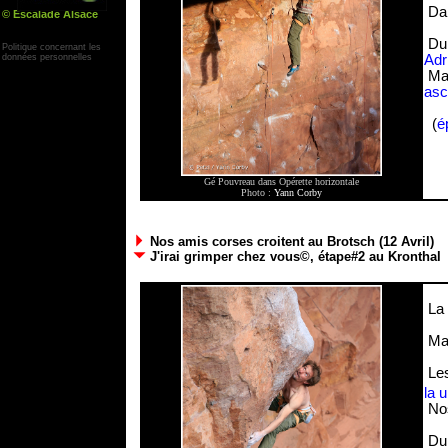
Dan
© Escalade Alsace
Yann Corby
Du 
Politique concernant les
données personnelles
Adr
Mai
asc
(
é
Gé Pouvreau dans Opérette horizontale
Photo :
Yann Corby
Nos amis corses croitent au Brotsch (12 Avril)
J'irai grimper chez vous©, étape#2 au Kronthal
La 
Mal
Les
la 
Nos
Du 