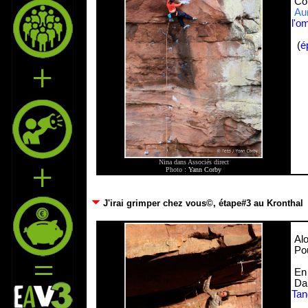
Côt
Aur
l'o
(
é
Nina dans Associés direct
Photo :
Yann Corby
J'irai grimper chez vous©, étape#3 au Kronthal
Alo
Pou
En 
Dan
Tan