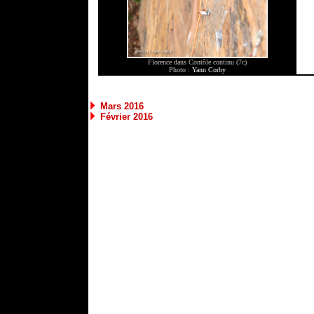
Florence dans Contôle continu (7c)
Photo :
Yann Corby
Mars 2016
Février 2016