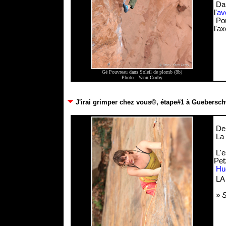
Dan
l'
av
Pou
l'ax
Gé Pouvreau dans Soleil de plomb (8b)
Photo :
Yann Corby
J'irai grimper chez vous©, étape#1 à Guebersch
Dep
La 
L'e
Petz
Hu
LA 
»
S