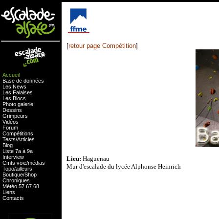
[
retour page Compétition
]
Accueil
Base de données
Les News
Les Falaises
Les Blocs
Photo galerie
Dessins
Grimpeurs
Vidéos
Forum
Compétitions
Tests
/
Articles
Blog
Liste 7a à 9a
Interview
Lieu:
Haguenau
Cmts
voie
/
médias
Mur d'escalade du lycée Alphonse Heinrich
Topo/ailleurs
Boutique
/
Shop
Chroniques
Météo
57
.
67
.
68
Liens
Contacts