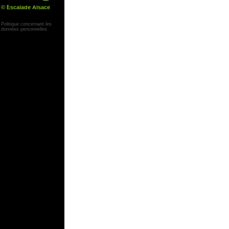
© Escalade Alsace
Yann Corby
Politique concernant les
données personnelles