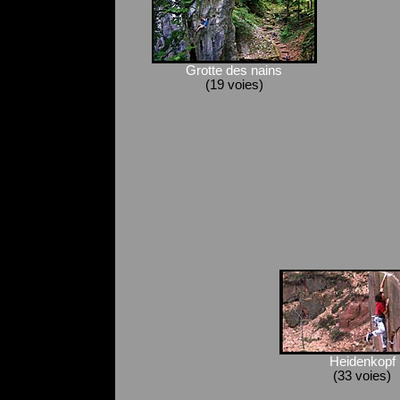
Grotte des nains
(19 voies)
Heidenkopf
(33 voies)