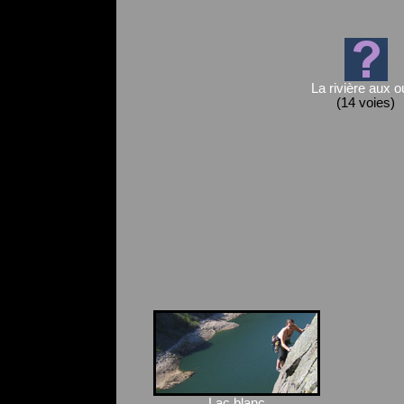
La rivière aux o
(14 voies)
Lac blanc