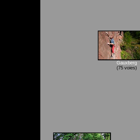
Gauxberg
(75 voies)