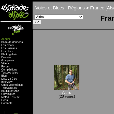
Voies et Blocs : Régions
>
France [Als
Fra
Accueil
Base de données
Les News
Les Falaises
Les Blocs
Photo galerie
Dessins
Grimpeurs
Vidéos
Forum
Compétitions
Tests
/
Articles
Blog
Liste 7a à 9a
Interview
Cmts
voie
/
médias
Topo/ailleurs
Boutique
/
Shop
Althal
Chroniques
(29 voies)
Météo
57
.
67
.
68
Liens
Contacts