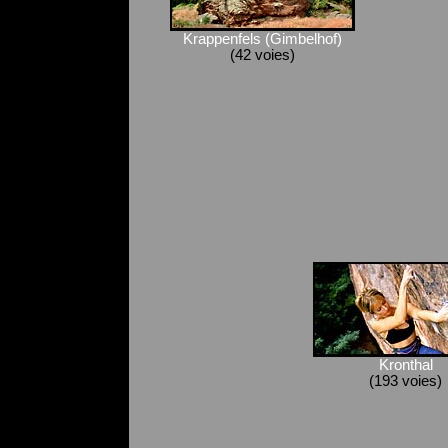
Krappenfels (Gimbelhof)
(42 voies)
Kronthal
(193 voies)