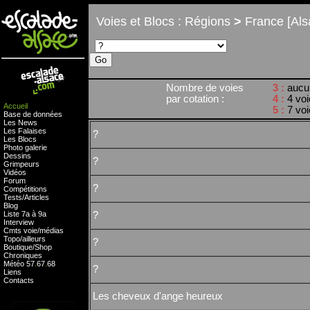
Voies et Blocs : Régions
>
France [Als
Nombre de voies
3 :
aucu
par cotation :
4 :
4 vo
Accueil
5 :
7 vo
Base de données
Les News
Les Falaises
?
Les Blocs
Photo galerie
Dessins
?
Grimpeurs
Vidéos
Forum
?
Compétitions
Tests
/
Articles
Blog
Liste 7a à 9a
?
Interview
Cmts
voie
/
médias
Topo/ailleurs
?
Boutique
/
Shop
Chroniques
Météo
57
.
67
.
68
?
Liens
Contacts
Les cheveux d'ange heureux