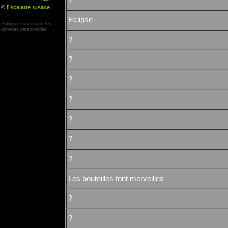
?
© Escalade Alsace
Yann Corby
Eclipse
Politique concernant les
données personnelles
?
?
?
?
?
?
?
Les bouteilles font merveilles
?
?