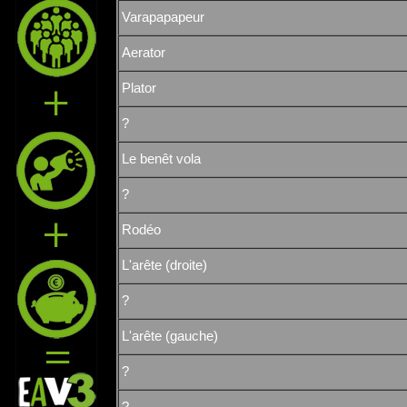
Varapapapeur
Aerator
Plator
?
Le benêt vola
?
Rodéo
L'arête (droite)
?
L'arête (gauche)
?