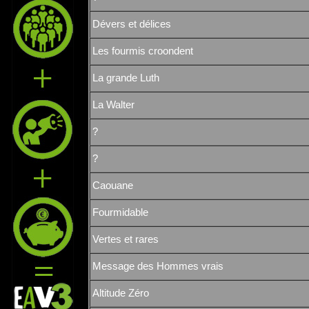
Dévers et délices
Les fourmis croondent
La grande Luth
La Walter
?
?
Caouane
Fourmidable
Vertes et rares
Message des Hommes vrais
Altitude Zéro