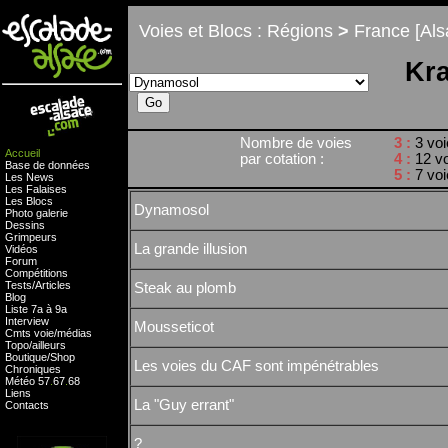
Voies et Blocs : Régions
>
France [Als
Kra
Nombre de voies
3 :
3 vo
Accueil
par cotation :
4 :
12 v
Base de données
5 :
7 vo
Les News
Les Falaises
Les Blocs
Dynamosol
Photo galerie
Dessins
Grimpeurs
La grande illusion
Vidéos
Forum
Compétitions
Tests
/
Articles
Steak au plomb
Blog
Liste 7a à 9a
Interview
Mousseticot
Cmts
voie
/
médias
Topo/ailleurs
Boutique
/
Shop
Les voies du CAF sont impénétrables
Chroniques
Météo
57
.
67
.
68
Liens
La "Guy errant"
Contacts
?