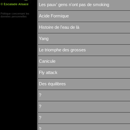
© Escalade Alsace
Les pauv' gens n'ont pas de smoking
Yann Corby
Politique concernant les
Acide Formique
données personnelles
Histoire de l'eau de là
Yang
Le triomphe des grosses
Canicule
Fly attack
Des équilibres
?
?
?
?