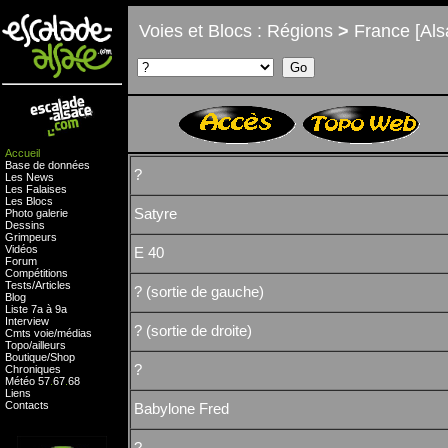
Voies et Blocs : Régions
>
France [Als
Accueil
Base de données
?
Les News
Les Falaises
Les Blocs
Satyre
Photo galerie
Dessins
Grimpeurs
Vidéos
E 40
Forum
Compétitions
Tests
/
Articles
? (sortie de gauche)
Blog
Liste 7a à 9a
Interview
? (sortie de droite)
Cmts
voie
/
médias
Topo/ailleurs
Boutique
/
Shop
?
Chroniques
Météo
57
.
67
.
68
Liens
Contacts
Babylone Fred