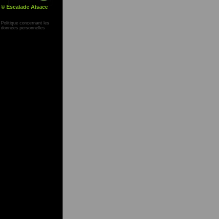
© Escalade Alsace
Yann Corby
Politique concernant les
données personnelles