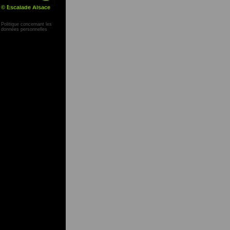
© Escalade Alsace
Yann Corby
Politique concernant les
données personnelles