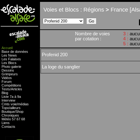
Voies et Blocs : Régions
>
France [Als
Nombre de voies
3 :
aucu
par cotation :
4 :
aucu
5 :
aucu
Accueil
Base de données
Profenid 200
Les News
Les Falaises
Les Blocs
La loge du sanglier
Photo galerie
Dessins
Grimpeurs
Vidéos
Forum
Compétitions
Tests
/
Articles
Blog
Liste 7a à 9a
Interview
Cmts
voie
/
médias
Topo/ailleurs
Boutique
/
Shop
Chroniques
Météo
57
.
67
.
68
Liens
Contacts