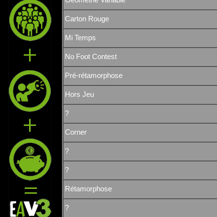
Géometrie Variable
Carton Rouge
Mi Temps
No Foot Contest
Pré-rétamorphose
Hors Jeu
?
Corner
?
?
Rétamorphose
?