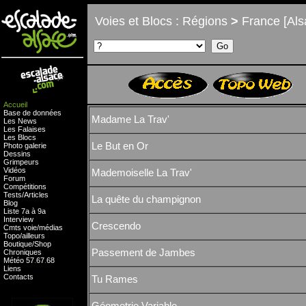
Voies et Blocs : Régions
>
France [Als
Accueil
Base de données
Madame La Trav'
Les News
Les Falaises
Les Blocs
Le But en Or
Photo galerie
Dessins
Grimpeurs
Vidéos
Mademoiselle La Trav'
Forum
Compétitions
Tests
/
Articles
La quête du champignon
Blog
Liste 7a à 9a
Interview
Crescendo
Cmts
voie
/
médias
Topo/ailleurs
Boutique
/
Shop
Passement de Jambes
Chroniques
Météo
57
.
67
.
68
Liens
Contacts
Tu Rames