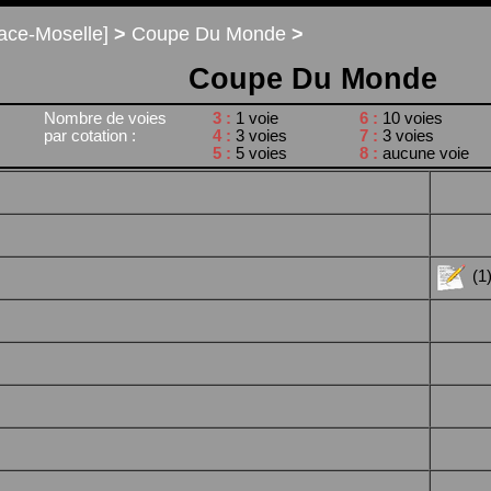
ace-Moselle]
>
Coupe Du Monde
>
Coupe Du Monde
Nombre de voies
3 :
1 voie
6 :
10 voies
par cotation :
4 :
3 voies
7 :
3 voies
5 :
5 voies
8 :
aucune voie
(1