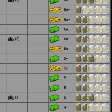
6b
6a+
6a+
6a+
(2)
6a+
6a
5+
5c
5
5
(1)
5
4+