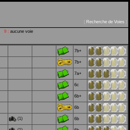
[
Recherche de Voies
]
9 :
aucune voie
7b+
7b+
)
7a+
6c
6b+
6b
(1)
6b
(1)