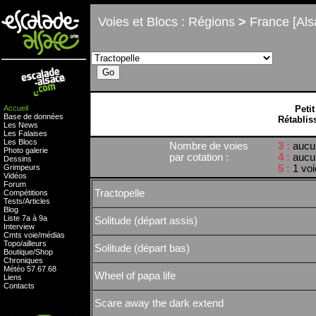
Voies et Blocs : Régions
>
France [Als
Accueil
Peti
Base de données
Rétablis
Les News
Les Falaises
Les Blocs
Nombre de voies
3 :
aucu
Photo galerie
par cotation :
4 :
aucu
Dessins
Grimpeurs
5 :
1 voi
Vidéos
Forum
Tractopelle
Compétitions
Tests
/
Articles
Blog
Liste 7a à 9a
Solitude (départ assis)
Interview
Cmts
voie
/
médias
Topo/ailleurs
Solitude (départ bas)
Boutique
/
Shop
Chroniques
Météo
57
.
67
.
68
Wheel of papa life
Liens
Contacts
Scare away the dark extend