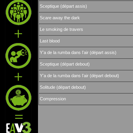
Sceptique (départ assis)
Scare away the dark
Le smoking de travers
Last blood
Y'a de la rumba dans l'air (départ assis)
Sceptique (départ debout)
Y'a de la rumba dans l'air (départ debout)
Solitude (départ debout)
Compression