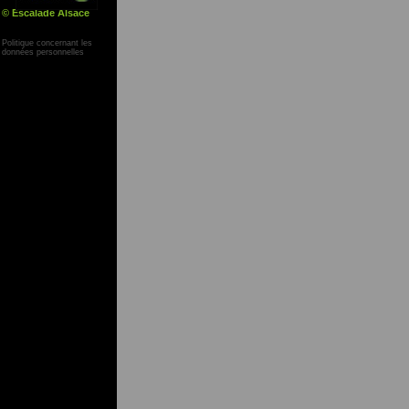
© Escalade Alsace
Yann Corby
Politique concernant les
données personnelles