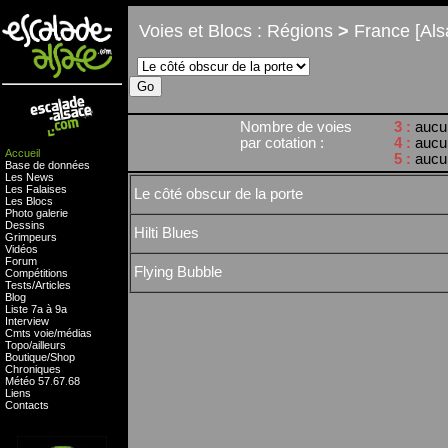
Voies et Blocs : Régions
>
France [Als
Nombre de voies
3 :
aucu
par cotation :
4 :
aucu
Accueil
5 :
aucu
Base de données
Les News
Les Falaises
Le côté obscur de la porte
Les Blocs
Photo galerie
Dessins
Hilti Blues
Grimpeurs
Vidéos
Forum
Flying Bubble
Compétitions
Tests
/
Articles
Blog
Liste 7a à 9a
Interview
Cmts
voie
/
médias
Topo/ailleurs
Boutique
/
Shop
Chroniques
Météo
57
.
67
.
68
Liens
Contacts