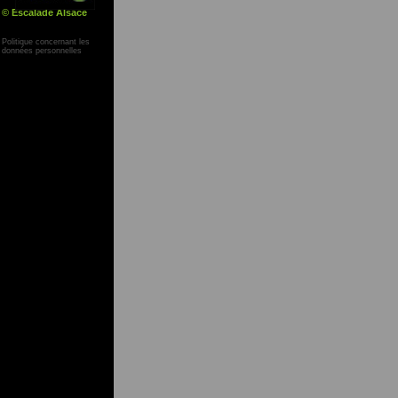
© Escalade Alsace
Yann Corby
Politique concernant les
données personnelles