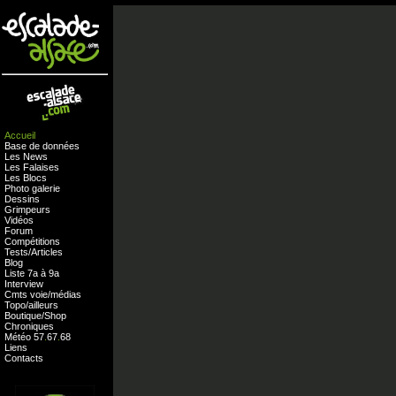
Accueil
Base de données
Les News
Les Falaises
Les Blocs
Photo galerie
Dessins
Grimpeurs
Vidéos
Forum
Compétitions
Tests
/
Articles
Blog
Liste 7a à 9a
Interview
Cmts
voie
/
médias
Topo/ailleurs
Boutique
/
Shop
Chroniques
Météo
57
.
67
.
68
Liens
Contacts