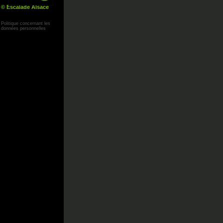
© Escalade Alsace
Yann Corby
Politique concernant les
données personnelles