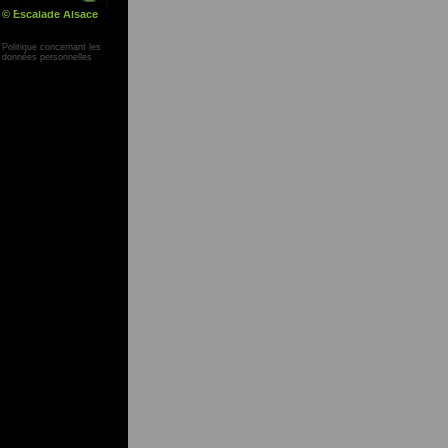
© Escalade Alsace
Yann Corby
Politique concernant les
données personnelles