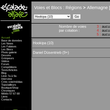
Voies et Blocs : Régions
>
Allemagne [
Nombre de voies
3 :
aucu
par cotation :
4 :
aucu
5 :
aucu
Accueil
Base de données
Hookipa (10)
Les News
Les Falaises
Les Blocs
Daniel Düsentrieb (9+)
Photo galerie
Dessins
Grimpeurs
Vidéos
Forum
Compétitions
Tests
/
Articles
Blog
Liste 7a à 9a
Interview
Cmts
voie
/
médias
Topo/ailleurs
Boutique
/
Shop
Chroniques
Météo
57
.
67
.
68
Liens
Contacts