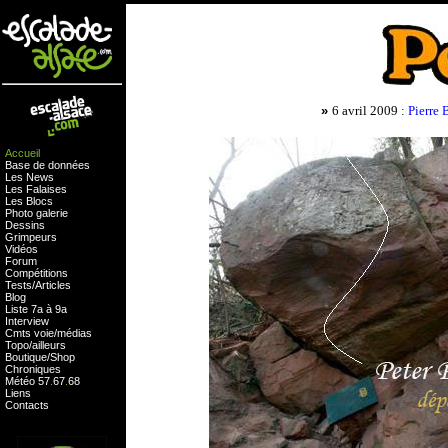
»
6 avril 2009 :
Pierre 
Accueil
Base de données
Les News
Les Falaises
Les Blocs
Photo galerie
Dessins
Grimpeurs
Vidéos
Forum
Compétitions
Tests
/
Articles
Blog
Liste 7a à 9a
Interview
Cmts
voie
/
médias
Topo/ailleurs
Boutique
/
Shop
Chroniques
Météo
57
.
67
.
68
Liens
Contacts