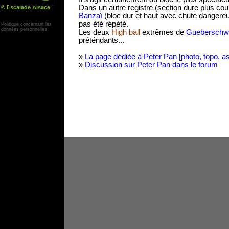
Dans un autre registre (section dure plus cou
© Escalade Alsace
Yann Corby
Banzaï
(bloc dur et haut avec chute dangere
pas été répété.
Politique concernant les
données personnelles
Les deux
High ball
extrêmes de
Gueberschw
préténdants...
»
La page dédiée à Peter Pan [photo, topo, a
»
Discussion sur Peter Pan dans le forum