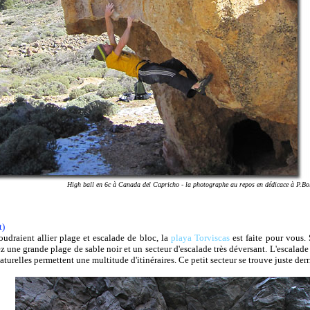
High ball en 6c à Canada del Capricho - la photographe au repos en dédicace à P.Bo
t)
oudraient allier plage et escalade de bloc, la
playa Torviscas
est faite pour vous. 
 une grande plage de sable noir et un secteur d'escalade très déversant. L'escalade y
turelles permettent une multitude d'itinéraires. Ce petit secteur se trouve juste derr