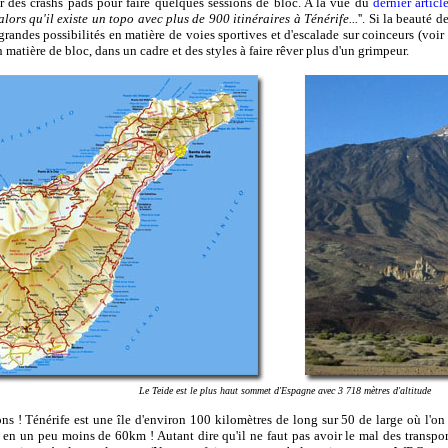
r des crashs pads pour faire quelques sessions de bloc. A la vue du
dernier articl
lors qu'il existe un topo avec plus de 900 itinéraires à Ténérife...
''. Si la beauté 
 grandes possibilités en matière de voies sportives et d'escalade sur coinceurs (voir
 matière de bloc, dans un cadre et des styles à faire rêver plus d'un grimpeur.
Le Teide est le plus haut sommet d'Espagne avec 3 718 mètres d'altitude
ions ! Ténérife est une île d'environ 100 kilomètres de long sur 50 de large où l'
 en un peu moins de 60km ! Autant dire qu'il ne faut pas avoir le mal des transpor