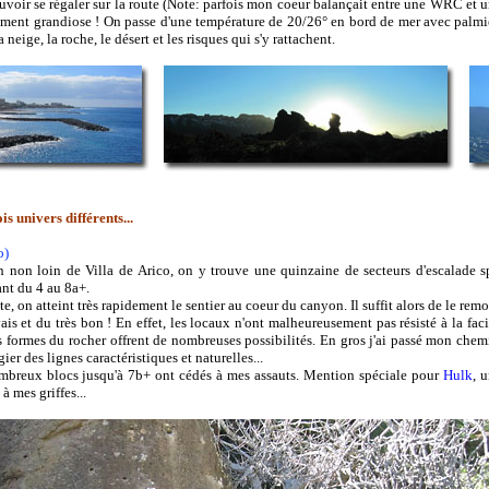
uvoir se régaler sur la route (Note: parfois mon coeur balançait entre une WRC et u
lement grandiose ! On passe d'une température de 20/26° en bord de mer avec palmier
eige, la roche, le désert et les risques qui s'y rattachent.
is univers différents...
o)
n non loin de Villa de Arico, on y trouve une quinzaine de secteurs d'escalade s
ant du 4 au 8a+.
e, on atteint très rapidement le sentier au coeur du canyon. Il suffit alors de le remo
s et du très bon ! En effet, les locaux n'ont malheureusement pas résisté à la faci
es formes du rocher offrent de nombreuses possibilités. En gros j'ai passé mon chemi
ier des lignes caractéristiques et naturelles...
mbreux blocs jusqu'à 7b+ ont cédés à mes assauts. Mention spéciale pour
Hulk
, 
à mes griffes...