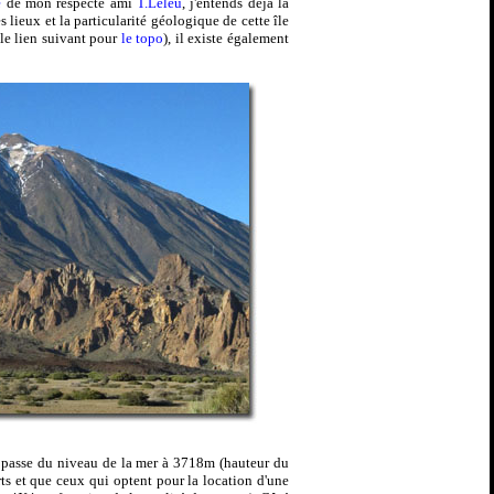
e
de mon respecté ami
T.Leleu
, j'entends déjà la
des lieux et la particularité géologique de cette île
 le lien suivant pour
le topo
), il existe également
on passe du niveau de la mer à 3718m (hauteur du
ts et que ceux qui optent pour la location d'une