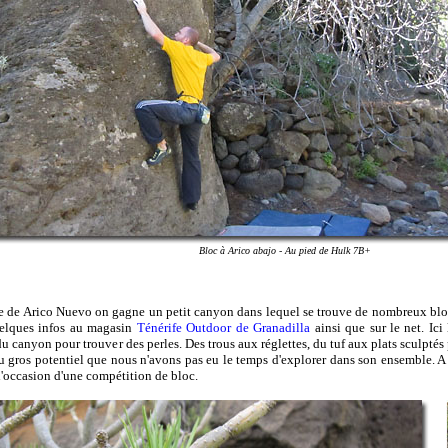
Bloc à Arico abajo - Au pied de Hulk 7B+
age de Arico Nuevo on gagne un petit canyon dans lequel se trouve de nombreux bloc
uelques infos au magasin
Ténérife Outdoor de Granadilla
ainsi que sur le net. Ici 
u canyon pour trouver des perles. Des trous aux réglettes, du tuf aux plats sculptés pa
au gros potentiel que nous n'avons pas eu le temps d'explorer dans son ensemble. A no
 l'occasion d'une compétition de bloc.