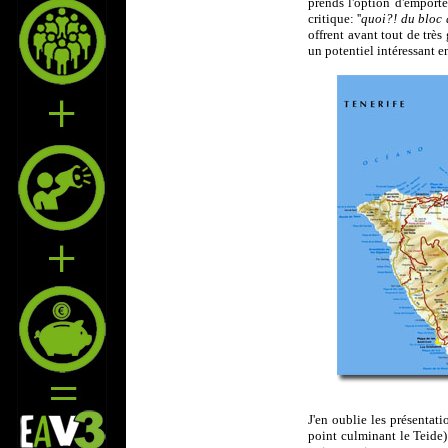
prends l'option d'emporte
critique: ''
quoi?! du bloc a
offrent avant tout de très
un potentiel intéressant en
J'en oublie les présentat
point culminant le Teide)