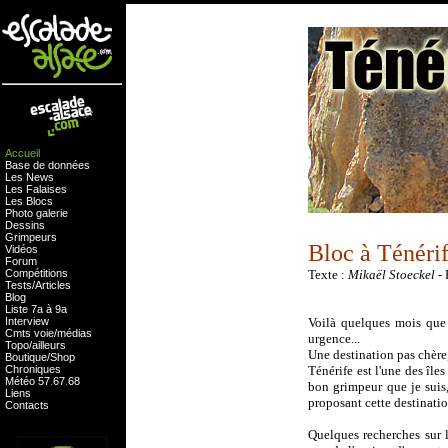
Accueil
Base de données
Les News
Les Falaises
Les Blocs
Photo galerie
Dessins
Grimpeurs
Bloc à Ténéri
Vidéos
Forum
Compétitions
Texte :
Mikaël Stoeckel
- 
Tests
/
Articles
Blog
Liste 7a à 9a
Interview
Voilà quelques mois que 
Cmts
voie
/
médias
urgence...
Topo/ailleurs
Une destination pas chère,
Boutique
/
Shop
Chroniques
Ténérife est l'une des île
Météo
57
.
67
.
68
bon grimpeur que je suis, 
Liens
proposant cette destinatio
Contacts
Quelques recherches sur l