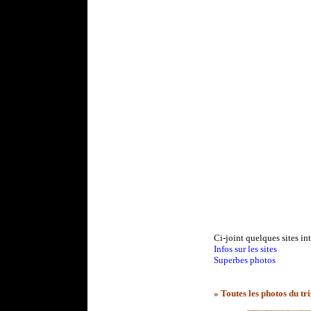
Ci-joint quelques sites in
Infos sur les sites
Superbes photos
» Toutes les photos du tr