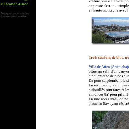
voiture puissante vont po
© Escalade Alsace
contraste c'est tout simp
Yann Corby
en haute montagne avec la n
Politique concernant les
données personnelles
Trois sessions de bloc, tro
Villa de Arico (Arico abaj
Situé au sein d'un canyo
cinquantaine de blocs all
Du pont surplombant le sit
En résumé il y a du mauvai
bidouillés sont rares et l
annoncés 8a'' pour privilég
En une après midi, de no
proue en 8a+ ayant résisté 