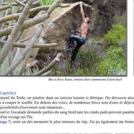
Bloc à Arico Nuevo, certains blocs commencent à faire haut!
 Capricho)
aturel du Teide, on pénètre dans un univers lunaire et féérique. On découvre alo
s à couper le souffle. En dehors des voies, de nombreux blocs sont d'ores et déjà 
 possibilités d'ouverture sont immenses...
essif et l'escalade demande parfois du sang froid tant les crashs pads peuvent paraîtr
d'un voyage sur l'île.
rtuga 7c
reste un des moments le plus intenses du trip. J'ai pu également me frotte