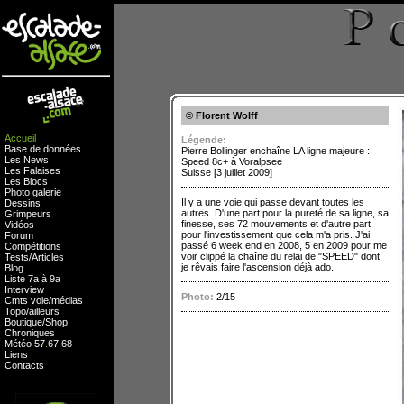
© Florent Wolff
Accueil
Légende:
Base de données
Pierre Bollinger enchaîne LA ligne majeure :
Les News
Speed 8c+ à Voralpsee
Les Falaises
Suisse [3 juillet 2009]
Les Blocs
Photo galerie
Il y a une voie qui passe devant toutes les
Dessins
autres. D'une part pour la pureté de sa ligne, sa
Grimpeurs
finesse, ses 72 mouvements et d'autre part
Vidéos
pour l'investissement que cela m'a pris. J'ai
Forum
passé 6 week end en 2008, 5 en 2009 pour me
Compétitions
voir clippé la chaîne du relai de "SPEED" dont
Tests
/
Articles
je rêvais faire l'ascension déjà ado.
Blog
Liste 7a à 9a
Interview
Photo:
2/15
Cmts
voie
/
médias
Topo/ailleurs
Boutique
/
Shop
Chroniques
Météo
57
.
67
.
68
Liens
Contacts