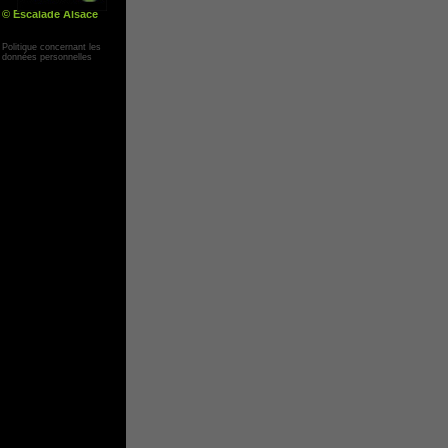
© Escalade Alsace
Yann Corby
Politique concernant les
données personnelles