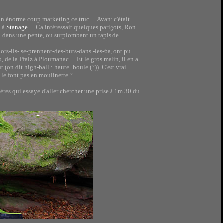
 un énorme coup marketing ce truc… Avant c'était
s à
Stanage
… Ca intéressait quelques parigots, Ron
du dans une pente, ou surplombant un tapis de
hors-ils- se-prennent-des-buts-dans -les-6a, ont pu
o, de la Pfalz à Ploumanac… Et le gros malin, il en a
t (on dit high-ball : haute_boule (?)). C'est vrai.
le font pas en moulinette ?
ougères qui essaye d'aller chercher une prise à 1m 30 du