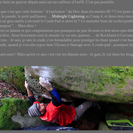
 faire un pauvre départ assis sur un cailloux d'1m50. C'est pas possible.
 que c'est que cette histoire "
d'explosion
" du bloc dans les années 90 ? C'est juste
e, la parade, le petit paillasson…,
Midnight Lightning
au Camp 4, et deux-trois truc
 un gros malin a inventé le Crash Pad et alors là !! Le moindre bout de rocher per
oc majeur "… Mon dieu !
aient en falaise et qui comprenaient pas pourquoi au pan ils-sont-si-fort-alors-que-de
s 8a bloc. Alors forcement tout le monde s'y est mis, partout … de Rockland à Crecian
ns... Je sais, je sais le crash, c'est formidable pour protéger la chute quand c'est hau
, quand je vois des types faire Ulysses à Stanage avec 5 crash-pad : pourquoi ils 
rts assis ! Mais qu'est ce que c'est con les départs assis : le gars, le cul dans les f