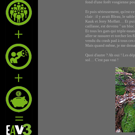
fond d'une forêt vosgienne pour
Et puis sérieusement, qu'est-ce
clair : il y avait Bleau, le sabl
Kauk et Jerry Moffatt… Et puis
caillasse, est devenu " un bl
Et tous les gars qui triple-ras
aller se rassurer et torcher le
vendu du crash pad à tous ces co
Mais quand même, je me demande
Quoi d'autre ? Ah oui ! Les dépa
sol… C'est pas vrai !