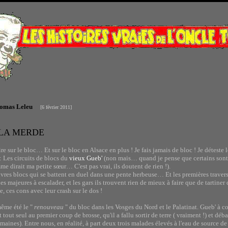
homas Leleu
[6 février 2011]
 LA MERDE
re sur le bloc… Et sur le bloc en Alsace en plus ! Je fais jamais de bloc ! Je déteste l
: Les circuits de blocs du
vieux Gueb'
(non mais… quand je pense que certains sont 
irait ma petite sœur… C'est pas vrai, ils doutent de rien !).
uvres blocs qui se battent en duel dans une pente herbeuse… Et les premières trave
ies majeures à escalader, et les gars ils trouvent rien de mieux à faire que de tarti
se, ces cons avec leur crash sur le dos !
même été le "
renouveau
" du bloc dans les Vosges du Nord et le Palatinat. Gueb' à coté
nt tout seul au premier coup de brosse, qu'il a fallu sortir de terre ( vraiment !) et 
maines). Entre nous, en réalité, à part deux trois malades élevés à l'eau de source 