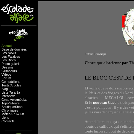
Accueil
Base de données
Les News
Retour Chronique
Les Falaises
Les Blocs
Chronique alsacienne par T
Photo galerie
Dessins
Grimpeurs
Vidéos
LE BLOC C'EST DE
Forum
Compétitions
Tests
/
Articles
Et voilà que je dois encore écri
Blog
Liste 7a à 9a
la Pfalz et des Vosges du Nord 
Interview
alsacien "… MEGA LOL ! comme d
Cmts
voie
/
médias
Et le
nouveau Gueb'
: trois pa
Topo/ailleurs
Boutique
/
Shop
c'est le pompom : Il y a des vo
Chroniques
je les vois débarquer à la falai
Météo
57
.
67
.
68
Liens
Contacts
Attend, le mieux, ça a quand 
bouts de cailloux qui s'effrite
toute façon au bout de deux se