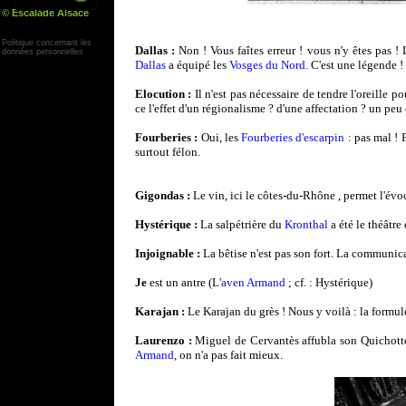
© Escalade Alsace
Yann Corby
Politique concernant les
Dallas :
Non ! Vous faîtes erreur ! vous n'y êtes pas 
données personnelles
Dallas
a équipé les
Vosges du Nord
. C'est une légende !
Elocution :
Il n'est pas nécessaire de tendre l'oreille p
ce l'effet d'un régionalisme ? d'une affectation ? un pe
Fourberies :
Oui, les
Fourberies d'escarpin
: pas mal ! F
surtout félon.
Gigondas :
Le vin, ici le côtes-du-Rhône , permet l'évo
Hystérique :
La salpétrière du
Kronthal
a été le théâtre
Injoignable :
La bêtise n'est pas son fort. La communica
Je
est un antre (L'
aven Armand
; cf. : Hystérique)
Karajan :
Le Karajan du grès ! Nous y voilà : la formule
Laurenzo :
Miguel de Cervantès affubla son Quichotte 
Armand
, on n'a pas fait mieux.