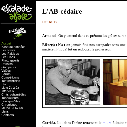
L'AB-cédaire
Par M. B.
Armand :
On y entend dans ce prénom les grâces suran
Accueil
Bière(s) :
N'a-t-on jamais fini nos escapades sans une
Base de données
matière il (nous) fut un redoutable professeur.
Les News
Les Falaises
Les Blocs
Photo galerie
Dessins
Grimpeurs
Vidéos
Forum
Compétitions
Tests
/
Articles
Blog
Liste 7a à 9a
Interview
Cmts
voie
/
médias
Topo/ailleurs
Boutique
/
Shop
Chroniques
Météo
57
.
67
.
68
Liens
Contacts
Corrida.
Lui dans l'arène terrassant le
miura
fulminant