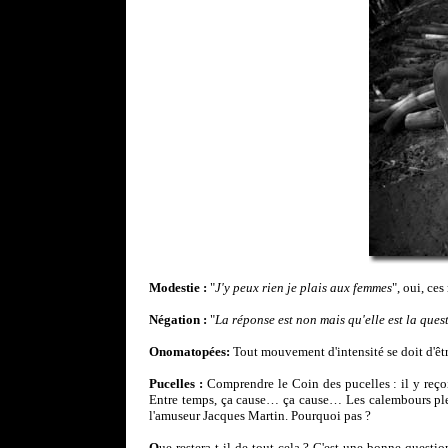
Modestie :
"
J'y peux rien je plais aux femmes
", oui, ce
Négation :
"
La réponse est non mais qu'elle est la ques
Onomatopées:
Tout mouvement d'intensité se doit d'êtr
Pucelles :
Comprendre le Coin des pucelles : il y reçoit
Entre temps, ça cause… ça cause… Les calembours pleuve
l'amuseur Jacques Martin. Pourquoi pas ?
Q
ue restera-t-il de tout cela ? C'est une bonne quest