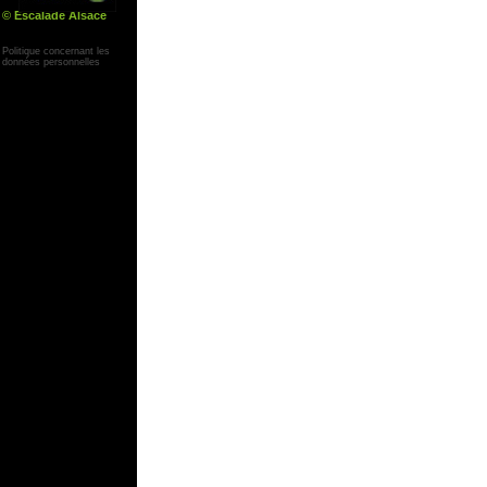
© Escalade Alsace
Yann Corby
Politique concernant les
données personnelles