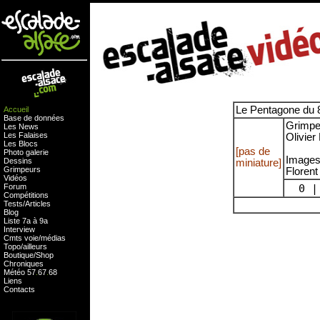
Le Pentagone du 8
Accueil
Base de données
Grimpe
Les News
Les Falaises
Olivier
Les Blocs
[pas de
Photo galerie
Images
Dessins
miniature]
Grimpeurs
Florent
Vidéos
Forum
0 | 
Compétitions
Tests
/
Articles
Blog
Liste 7a à 9a
Interview
Cmts
voie
/
médias
Topo/ailleurs
Boutique
/
Shop
Chroniques
Météo
57
.
67
.
68
Liens
Contacts