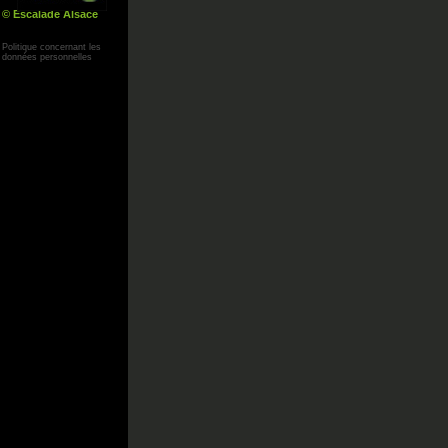
© Escalade Alsace
Yann Corby
Politique concernant les
données personnelles