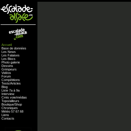
Accueil
Base de données
Les News
Les Falaises
Les Blocs
Photo galerie
Dessins
Grimpeurs
Vidéos
Forum
Compétitions
Tests
/
Articles
Blog
Liste 7a à 9a
Interview
Cmts
voie
/
médias
Topo/ailleurs
Boutique
/
Shop
Chroniques
Météo
57
.
67
.
68
Liens
Contacts