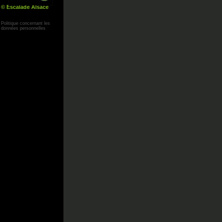
© Escalade Alsace
Yann Corby
Politique concernant les
données personnelles