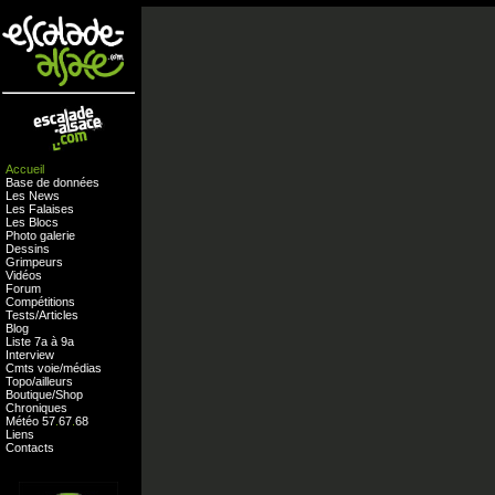
Accueil
Base de données
Les News
Les Falaises
Les Blocs
Photo galerie
Dessins
Grimpeurs
Vidéos
Forum
Compétitions
Tests
/
Articles
Blog
Liste 7a à 9a
Interview
Cmts
voie
/
médias
Topo/ailleurs
Boutique
/
Shop
Chroniques
Météo
57
.
67
.
68
Liens
Contacts