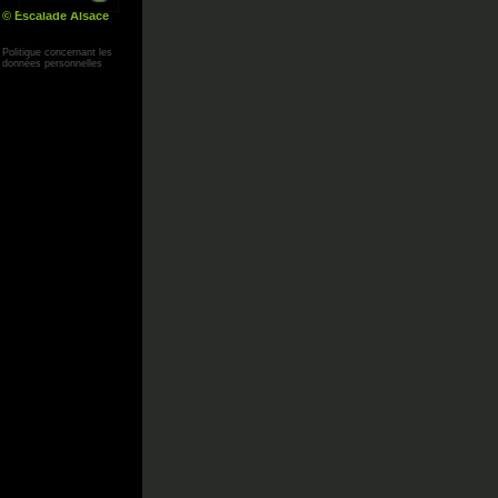
© Escalade Alsace
Yann Corby
Politique concernant les
données personnelles