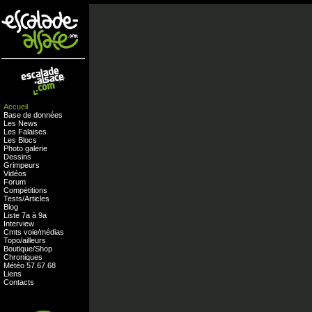
Accueil
Base de données
Les News
Les Falaises
Les Blocs
Photo galerie
Dessins
Grimpeurs
Vidéos
Forum
Compétitions
Tests
/
Articles
Blog
Liste 7a à 9a
Interview
Cmts
voie
/
médias
Topo/ailleurs
Boutique
/
Shop
Chroniques
Météo
57
.
67
.
68
Liens
Contacts