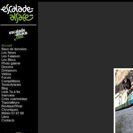
Accueil
Base de données
Les News
Les Falaises
Les Blocs
Photo galerie
Dessins
Grimpeurs
Vidéos
Forum
Compétitions
Tests
/
Articles
Blog
Liste 7a à 9a
Interview
Cmts
voie
/
médias
Topo/ailleurs
Boutique
/
Shop
Chroniques
Météo
57
.
67
.
68
Liens
Contacts