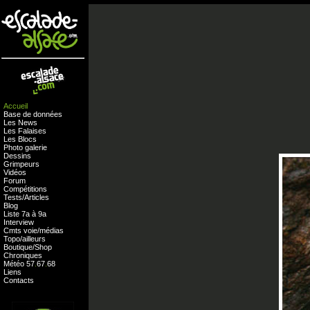
Accueil
Base de données
Les News
Les Falaises
Les Blocs
Photo galerie
Dessins
Grimpeurs
Vidéos
Forum
Compétitions
Tests
/
Articles
Blog
Liste 7a à 9a
Interview
Cmts
voie
/
médias
Topo/ailleurs
Boutique
/
Shop
Chroniques
Météo
57
.
67
.
68
Liens
Contacts