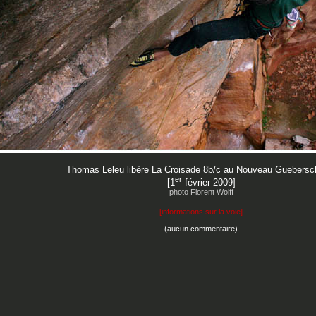
Thomas Leleu libère La Croisade 8b/c au Nouveau Guebersc
er
[1
février 2009]
photo Florent Wolff
[
informations sur la voie
]
(aucun commentaire)