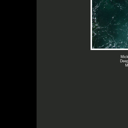
Mick
Deep
M