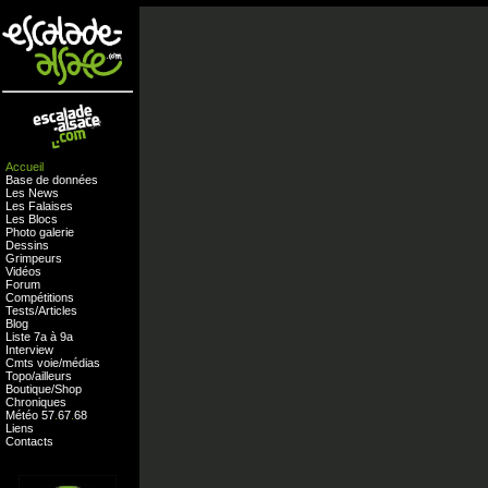
Accueil
Base de données
Les News
Les Falaises
Les Blocs
Photo galerie
Dessins
Grimpeurs
Vidéos
Forum
Compétitions
Tests
/
Articles
Blog
Liste 7a à 9a
Interview
Cmts
voie
/
médias
Topo/ailleurs
Boutique
/
Shop
Chroniques
Météo
57
.
67
.
68
Liens
Contacts