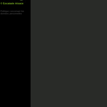
© Escalade Alsace
Yann Corby
Politique concernant les
données personnelles