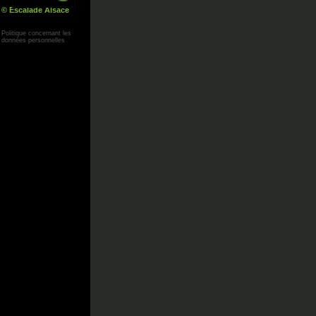
© Escalade Alsace
Yann Corby
Politique concernant les
données personnelles