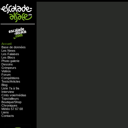
Accueil
Base de données
Les News
Les Falaises
Les Blocs
Photo galerie
Dessins
Grimpeurs
Vidéos
Forum
Compétitions
Tests
/
Articles
Blog
Liste 7a à 9a
Interview
Cmts
voie
/
médias
Topo/ailleurs
Boutique
/
Shop
Chroniques
Météo
57
.
67
.
68
Liens
Contacts