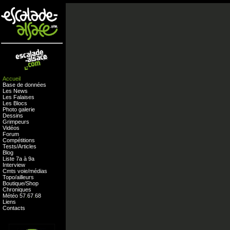
Accueil
Base de données
Les News
Les Falaises
Les Blocs
Photo galerie
Dessins
Grimpeurs
Vidéos
Forum
Compétitions
Tests
/
Articles
Blog
Liste 7a à 9a
Interview
Cmts
voie
/
médias
Topo/ailleurs
Boutique
/
Shop
Chroniques
Météo
57
.
67
.
68
Liens
Contacts