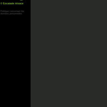
© Escalade Alsace
Yann Corby
Politique concernant les
données personnelles