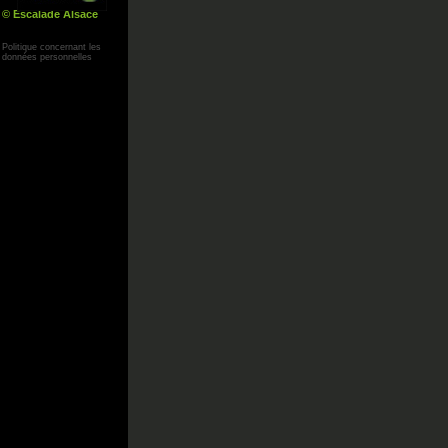
© Escalade Alsace
Yann Corby
Politique concernant les
données personnelles