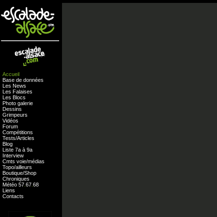
Accueil
Base de données
Les News
Les Falaises
Les Blocs
Photo galerie
Dessins
Grimpeurs
Vidéos
Forum
Compétitions
Tests
/
Articles
Blog
Liste 7a à 9a
Interview
Cmts
voie
/
médias
Topo/ailleurs
Boutique
/
Shop
Chroniques
Météo
57
.
67
.
68
Liens
Contacts