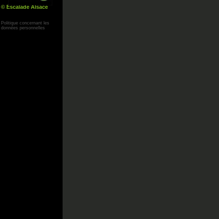
© Escalade Alsace
Yann Corby
Politique concernant les
données personnelles