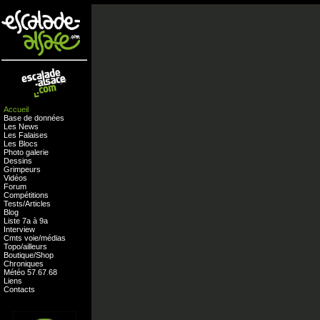
Accueil
Base de données
Les News
Les Falaises
Les Blocs
Photo galerie
Dessins
Grimpeurs
Vidéos
Forum
Compétitions
Tests
/
Articles
Blog
Liste 7a à 9a
Interview
Cmts
voie
/
médias
Topo/ailleurs
Boutique
/
Shop
Chroniques
Météo
57
.
67
.
68
Liens
Contacts