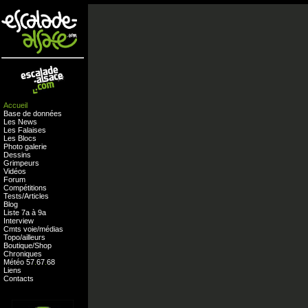
Accueil
Base de données
Les News
Les Falaises
Les Blocs
Photo galerie
Dessins
Grimpeurs
Vidéos
Forum
Compétitions
Tests
/
Articles
Blog
Liste 7a à 9a
Interview
Cmts
voie
/
médias
Topo/ailleurs
Boutique
/
Shop
Chroniques
Météo
57
.
67
.
68
Liens
Contacts