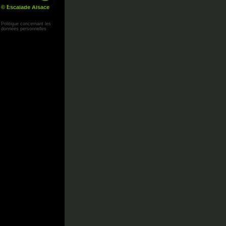
© Escalade Alsace
Yann Corby
Politique concernant les
données personnelles