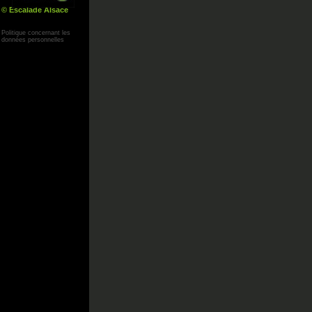
© Escalade Alsace
Yann Corby
Politique concernant les
données personnelles