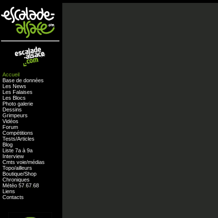
Accueil
Base de données
Les News
Les Falaises
Les Blocs
Photo galerie
Dessins
Grimpeurs
Vidéos
Forum
Compétitions
Tests
/
Articles
Blog
Liste 7a à 9a
Interview
Cmts
voie
/
médias
Topo/ailleurs
Boutique
/
Shop
Chroniques
Météo
57
.
67
.
68
Liens
Contacts