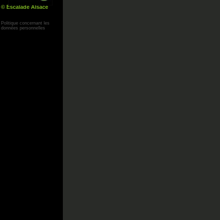
© Escalade Alsace
Yann Corby
Politique concernant les
données personnelles