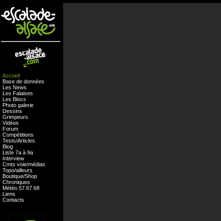
Accueil
Base de données
Les News
Les Falaises
Les Blocs
Photo galerie
Dessins
Grimpeurs
Vidéos
Forum
Compétitions
Tests
/
Articles
Blog
Liste 7a à 9a
Interview
Cmts
voie
/
médias
Topo/ailleurs
Boutique
/
Shop
Chroniques
Météo
57
.
67
.
68
Liens
Contacts