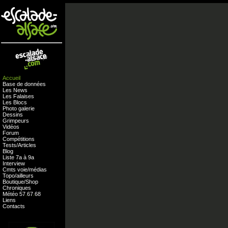
Accueil
Base de données
Les News
Les Falaises
Les Blocs
Photo galerie
Dessins
Grimpeurs
Vidéos
Forum
Compétitions
Tests
/
Articles
Blog
Liste 7a à 9a
Interview
Cmts
voie
/
médias
Topo/ailleurs
Boutique
/
Shop
Chroniques
Météo
57
.
67
.
68
Liens
Contacts