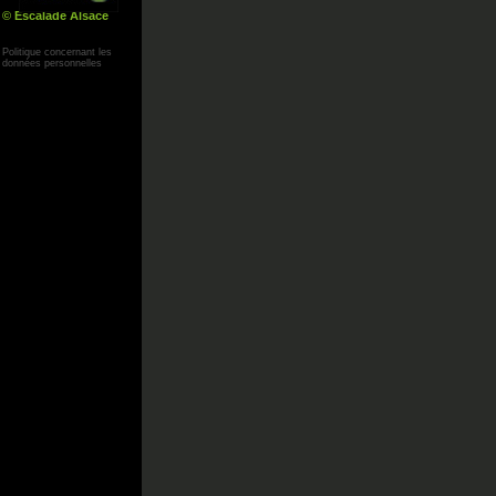
© Escalade Alsace
Yann Corby
Politique concernant les
données personnelles