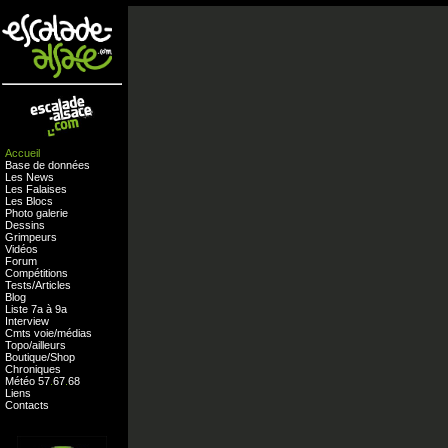
Accueil
Base de données
Les News
Les Falaises
Les Blocs
Photo galerie
Dessins
Grimpeurs
Vidéos
Forum
Compétitions
Tests
/
Articles
Blog
Liste 7a à 9a
Interview
Cmts
voie
/
médias
Topo/ailleurs
Boutique
/
Shop
Chroniques
Météo
57
.
67
.
68
Liens
Contacts