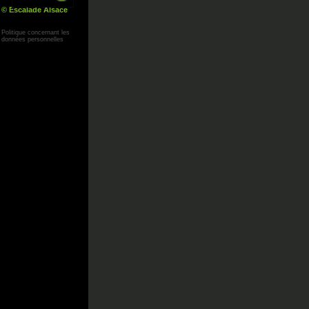
© Escalade Alsace
Yann Corby
Politique concernant les
données personnelles