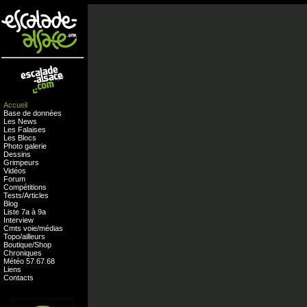
Accueil
Base de données
Les News
Les Falaises
Les Blocs
Photo galerie
Dessins
Grimpeurs
Vidéos
Forum
Compétitions
Tests
/
Articles
Blog
Liste 7a à 9a
Interview
Cmts
voie
/
médias
Topo/ailleurs
Boutique
/
Shop
Chroniques
Météo
57
.
67
.
68
Liens
Contacts