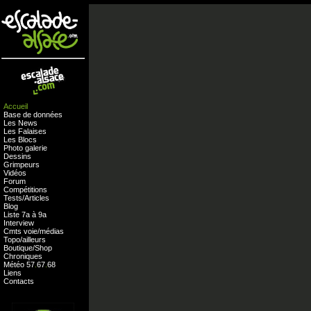
Accueil
Base de données
Les News
Les Falaises
Les Blocs
Photo galerie
Dessins
Grimpeurs
Vidéos
Forum
Compétitions
Tests
/
Articles
Blog
Liste 7a à 9a
Interview
Cmts
voie
/
médias
Topo/ailleurs
Boutique
/
Shop
Chroniques
Météo
57
.
67
.
68
Liens
Contacts