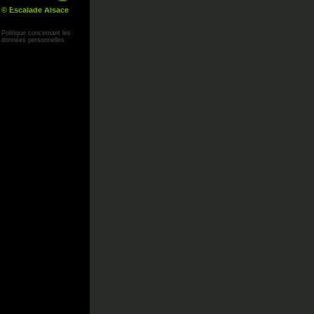
© Escalade Alsace
Yann Corby
Politique concernant les
données personnelles