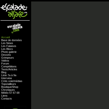
Accueil
Base de données
Les News
Les Falaises
Les Blocs
Photo galerie
Dessins
Grimpeurs
Vidéos
Forum
Compétitions
Tests
/
Articles
Blog
Liste 7a à 9a
Interview
Cmts
voie
/
médias
Topo/ailleurs
Boutique
/
Shop
Chroniques
Météo
57
.
67
.
68
Liens
Contacts