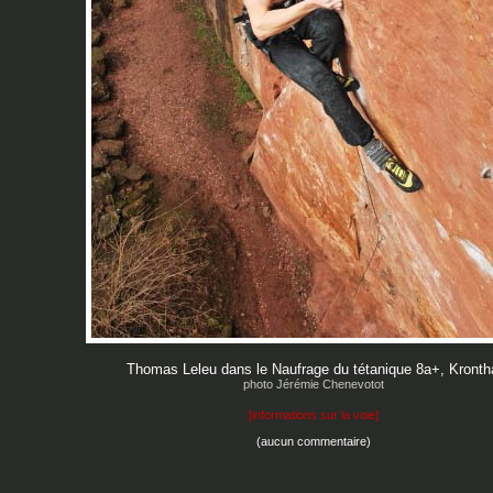
Thomas Leleu dans le Naufrage du tétanique 8a+, Kronth
photo Jérémie Chenevotot
[
informations sur la voie
]
(aucun commentaire)