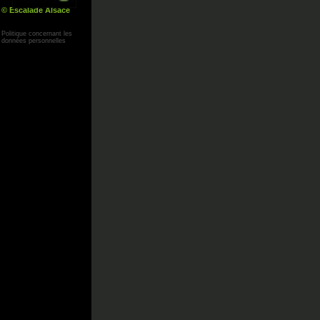
© Escalade Alsace
Yann Corby
Politique concernant les
données personnelles