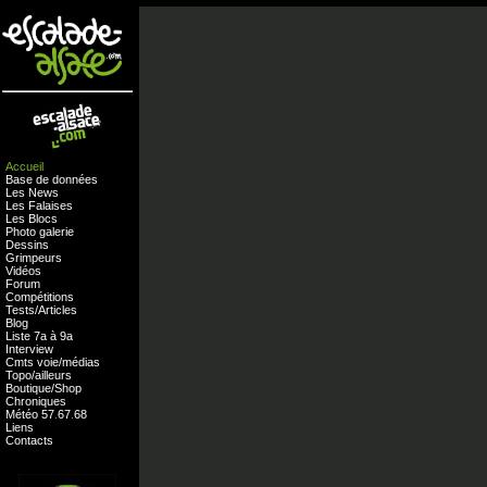
Accueil
Base de données
Les News
Les Falaises
Les Blocs
Photo galerie
Dessins
Grimpeurs
Vidéos
Forum
Compétitions
Tests
/
Articles
Blog
Liste 7a à 9a
Interview
Cmts
voie
/
médias
Topo/ailleurs
Boutique
/
Shop
Chroniques
Météo
57
.
67
.
68
Liens
Contacts