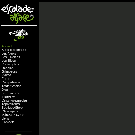
Accueil
Base de données
Les News
Les Falaises
Les Blocs
Photo galerie
Dessins
Grimpeurs
Vidéos
Forum
Compétitions
Tests
/
Articles
Blog
Liste 7a à 9a
Interview
Cmts
voie
/
médias
Topo/ailleurs
Boutique
/
Shop
Chroniques
Météo
57
.
67
.
68
Liens
Contacts