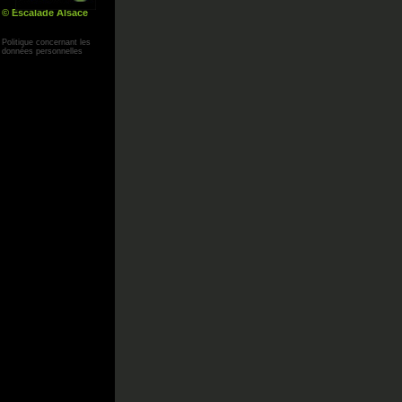
© Escalade Alsace
Yann Corby
Politique concernant les
données personnelles