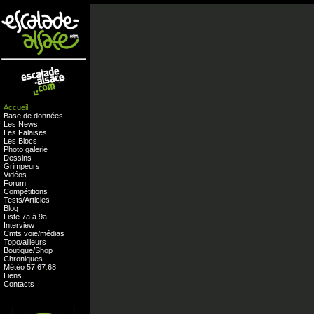
Accueil
Base de données
Les News
Les Falaises
Les Blocs
Photo galerie
Dessins
Grimpeurs
Vidéos
Forum
Compétitions
Tests
/
Articles
Blog
Liste 7a à 9a
Interview
Cmts
voie
/
médias
Topo/ailleurs
Boutique
/
Shop
Chroniques
Météo
57
.
67
.
68
Liens
Contacts