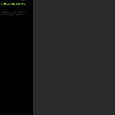
© Escalade Alsace
Yann Corby
Politique concernant les
données personnelles